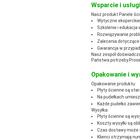
Wsparcie i usługi
Nasz produkt Panele ści
Wytyczne eksperckie 
Szkolenie i edukacja
Rozwiązywanie probl
Zalecenia dotyczące 
Gwarancja w przypad
Nasz zespół doświadczon
Państwa potrzeby.Prosi
Opakowanie i wy
Opakowanie produktu:
Płyty ścienne są sta
Na pudełkach umieszc
Każde pudełko zawier
Wysyłka:
Płyty ścienne są wysy
Koszty wysyłki są obl
Czas dostawy może s
Klienci otrzymają nu