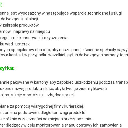
:
enne jest wyposażony w następujące wsparcie techniczne i usługi:
dotyczące instalacji
 w zakresie produktów
emów i naprawy na miejscu
regularnej konserwacji i czyszczenia
ku wad i usterek
ych specjalistów dba o to, aby nasze panele ścienne spełniały najwyż
my o kontakt w przypadku wszelkich pytań dotyczących pomocy techn
syłka:
rannie pakowane w kartony, aby zapobiec uszkodzeniu podczas transp
zono nazwę produktu i ilość, aby łatwo go zidentyfikować.
a instrukcje montażu i niezbędne sprzęt.
łane za pomocą wiarygodnej firmy kurierskiej.
iczane na podstawie odległości i wagi produktu.
ię różnić w zależności od miejsca przeznaczenia.
mer śledzący w celu monitorowania stanu dostawy ich zamówienia.