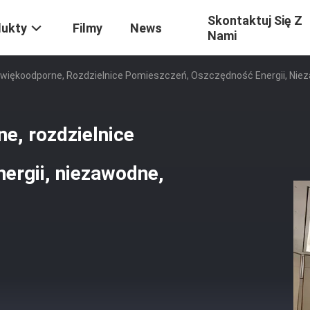
Skontaktuj Się Z
dukty
Filmy
News
Nami
więkoodporne, Rozdzielnice Pomieszczeń, Oszczędność Energii, Nie
e, rozdzielnice
ergii, niezawodne,