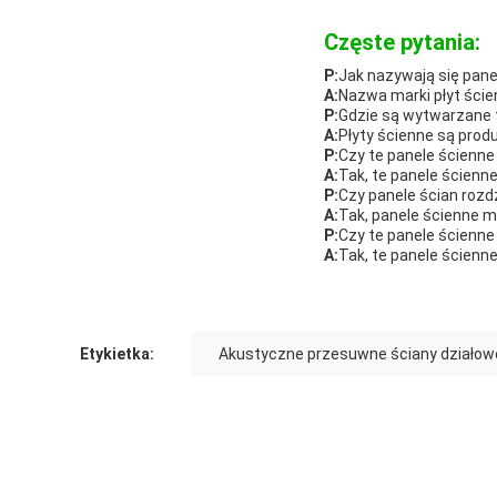
Częste pytania:
P:
Jak nazywają się pane
A:
Nazwa marki płyt ście
P:
Gdzie są wytwarzane 
A:
Płyty ścienne są pro
P:
Czy te panele ścienn
A:
Tak, te panele ścienn
P:
Czy panele ścian roz
A:
Tak, panele ścienne 
P:
Czy te panele ścienne
A:
Tak, te panele ścienn
Etykietka:
Akustyczne przesuwne ściany działow