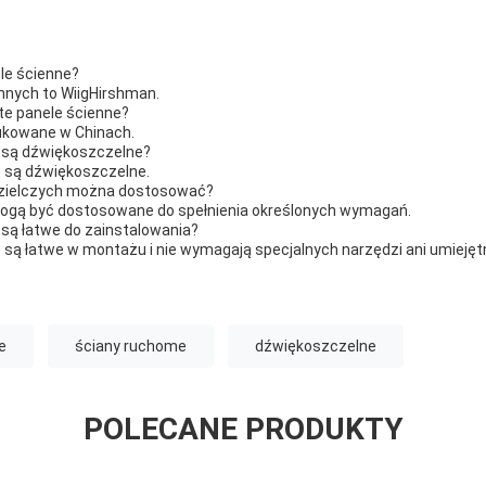
le ścienne?
nnych to WiigHirshman.
te panele ścienne?
dukowane w Chinach.
e są dźwiękoszczelne?
e są dźwiękoszczelne.
dzielczych można dostosować?
mogą być dostosowane do spełnienia określonych wymagań.
 są łatwe do zainstalowania?
e są łatwe w montażu i nie wymagają specjalnych narzędzi ani umiejęt
e
ściany ruchome
dźwiękoszczelne
POLECANE PRODUKTY