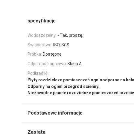
specyfikacje
Wodoszczelny:
- Tak, proszę.
Świadectwa:
ISO, SGS
Próbka:
Dostępne
Odporność ogniowa:
Klasa A
Podkreślić:
Płyty rozdzielcze pomieszczeń ognioodporne na hał
,
Odporny na ogień przegród ścienny
Niezawodne panele rozdzielcze pomieszczeń przec
Podstawowe informacje
Zapłata