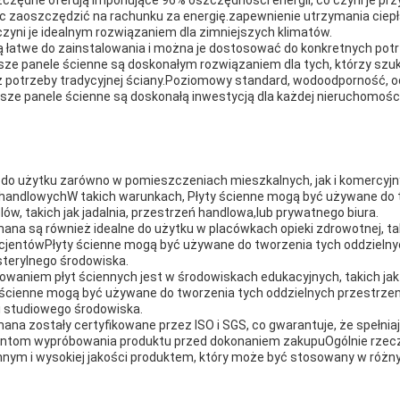
zędne oferują imponujące 96% oszczędności energii, co czyni je prz
c zaoszczędzić na rachunku za energię.zapewnienie utrzymania ciepł
czyni je idealnym rozwiązaniem dla zimniejszych klimatów.
 łatwe do zainstalowania i można je dostosować do konkretnych potr
asze panele ścienne są doskonałym rozwiązaniem dla tych, którzy szu
z potrzeby tradycyjnej ściany.Poziomowy standard, wodoodporność, o
sze panele ścienne są doskonałą inwestycją dla każdej nieruchomości
e do użytku zarówno w pomieszczeniach mieszkalnych, jak i komercyjn
handlowychW takich warunkach, Płyty ścienne mogą być używane do 
ów, takich jak jadalnia, przestrzeń handlowa,lub prywatnego biura.
ana są również idealne do użytku w placówkach opieki zdrowotnej, taki
e pacjentówPłyty ścienne mogą być używane do tworzenia tych oddzielny
sterylnego środowiska.
aniem płyt ściennych jest w środowiskach edukacyjnych, takich jak 
y ścienne mogą być używane do tworzenia tych oddzielnych przestrze
i studiowego środowiska.
mana zostały certyfikowane przez ISO i SGS, co gwarantuje, że spełni
ientom wypróbowania produktu przed dokonaniem zakupuOgólnie rzecz 
nym i wysokiej jakości produktem, który może być stosowany w różny