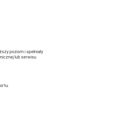
szy poziom i spełniały
icznej lub serwisu.
ortu.