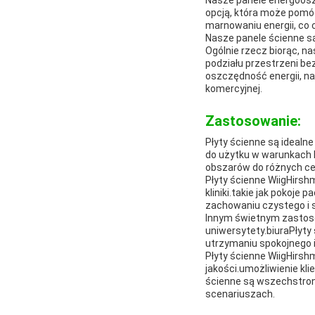
Nasze panele energooszc
opcją, która może pomó
marnowaniu energii, co 
Nasze panele ścienne są
Ogólnie rzecz biorąc, n
podziału przestrzeni be
oszczędność energii, na
komercyjnej.
Zastosowanie:
Płyty ścienne są idealn
do użytku w warunkach 
obszarów do różnych cel
Płyty ścienne WiigHirshm
kliniki.takie jak pokoj
zachowaniu czystego i 
Innym świetnym zastosow
uniwersytety.biuraPłyt
utrzymaniu spokojnego 
Płyty ścienne WiigHirsh
jakości.umożliwienie kl
ścienne są wszechstron
scenariuszach.