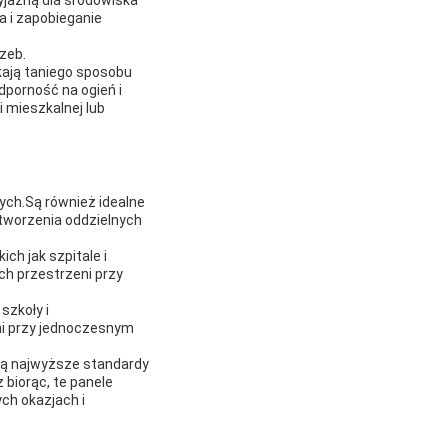
yjazną dla środowiska
a i zapobieganie
zeb.
kają taniego sposobu
dporność na ogień i
 mieszkalnej lub
ych.Są również idealne
tworzenia oddzielnych
ch jak szpitale i
ch przestrzeni przy
szkoły i
ni przy jednoczesnym
ają najwyższe standardy
biorąc, te panele
ch okazjach i