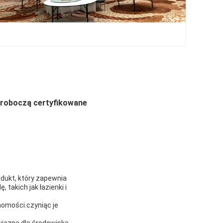
 roboczą certyfikowane
dukt, który zapewnia
takich jak łazienki i
homości.czyniąc je