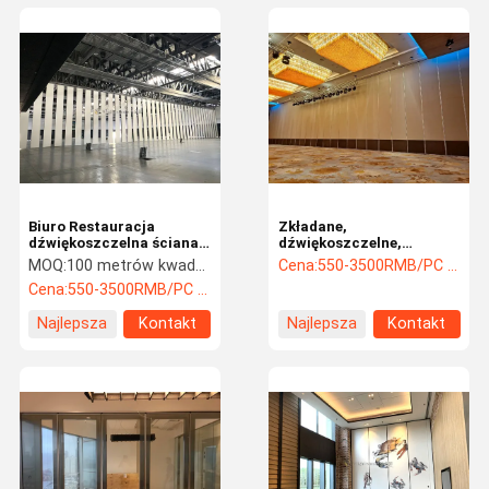
Biuro Restauracja
Zkładane,
dźwiękoszczelna ściana
dźwiękoszczelne,
składana Długowieczność
wyciągające się,
MOQ:
100 metrów kwadratowych
Cena:
550-3500RMB/PC (FOB) Tax Not Included
wszechstronna
przesuwane, ścienne
Cena:
550-3500RMB/PC (FOB) Tax Not Included
rozgrzewacze z ramą z
aluminium
Najlepsza
Kontakt
Najlepsza
Kontakt
cena
cena