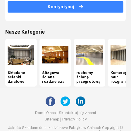
Ściany rozdzielające biura
Kontyntynuj
Słuchodrzutowa ściana składana
Ścianki działowe do sal konferencyjnych
Nasze Kategorie
Tymczasowy rozdzielacz ścian
Składane
Ślizgowa
ruchomy
Komercyjn
ścianki
ściana
ścianę
mur
działowe
rozdzielcza
przegrotową
rozgranicz
ący
Dom
O nas
Skontaktuj się z nami
Sitemap
Privacy Policy
Jakość
Składane ścianki działowe
Fabryka w Chinach.Copyright ©