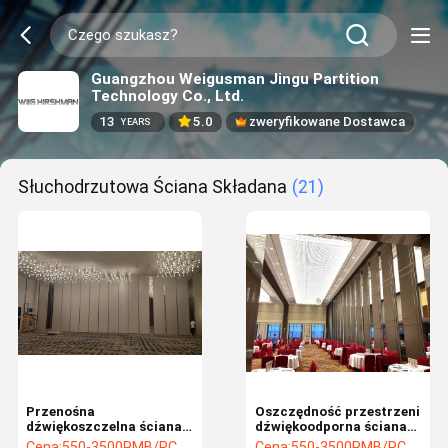
Guangzhou Weigusman Jingu Partition
Technology Co., Ltd.
13
5.0
zweryfikowane Dostawca
YEARS
Słuchodrzutowa Ściana Składana
(21)
Przenośna
Oszczędność przestrzeni
dźwiękoszczelna ściana
dźwiękoodporna ściana
składana Wysoka
składalna trwała klasy A
Cena:
550-3500RMB/PC (FOB) Tax Not Included
Cena:
550-3500RMB/PC (FOB) Tax Not Included