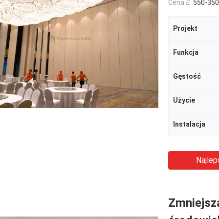
Cena £:
550-3500RMB/P
Projekt
Funkcja
Gęstość
Użycie
Instalacja
Najlep
Zmniejsza