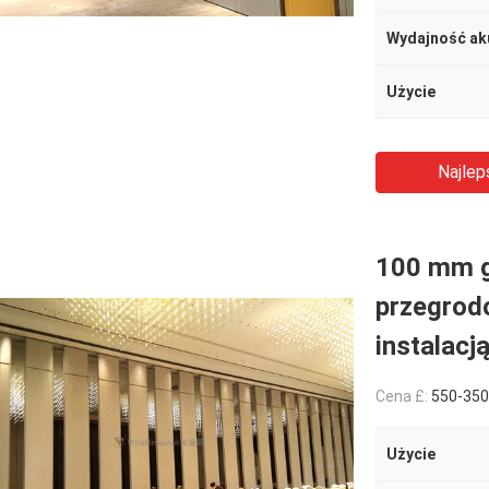
Wydajność ak
Użycie
Najlep
100 mm g
przegrod
instalacj
Cena £:
550-3500RMB/P
Użycie