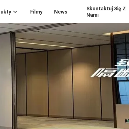
Skontaktuj Się Z
dukty
Filmy
News
Nami