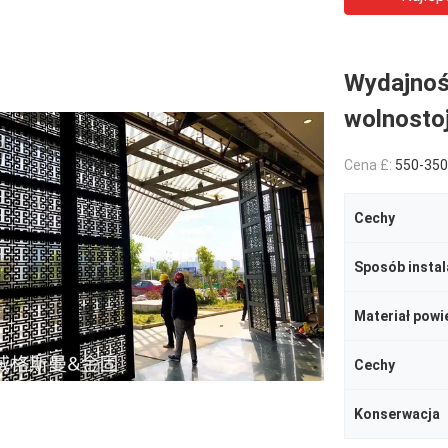
Wydajnoś
wolnostoj
Cena £:
550-3500RMB/P
Cechy
Sposób instal
Materiał powi
Cechy
Konserwacja