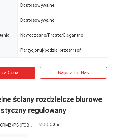
Dostosowywalne
Dostosowywalne
wania
Nowoczesne/Proste/Elegantne
Partycjonuj/podziel przestrzeń
sza Cena
Napisz Do Nas
ne ściany rozdzielcze biurowe
ustyczny regulowany
MOQ:
50 ㎡
C (FOB) Tax Not Included