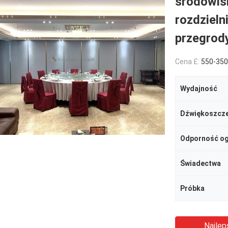
środowis
rozdzieln
przegrod
Cena £:
550-3500RMB/P
Wydajność
Dźwiękoszcze
Odporność o
Świadectwa
Próbka
Najlep