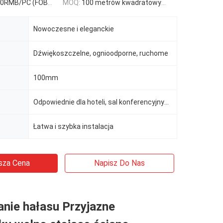
C (FOB) Tax Not Included
MOQ:
100 metrów kwadratowych
Nowoczesne i eleganckie
Dźwiękoszczelne, ognioodporne, ruchome
100mm
Odpowiednie dla hoteli, sal konferencyjnych, biur itp.
Łatwa i szybka instalacja
sza Cena
Napisz Do Nas
nie hałasu Przyjazne