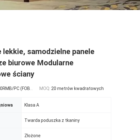
 lekkie, samodzielne panele
cze biurowe Modularne
we ściany
C (FOB) Tax Not Included
MOQ:
20 metrów kwadratowych
gniowa
Klasa A
Twarda poduszka z tkaniny
Złożone