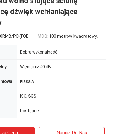
ku wolno stojące ścianę
icę dźwięk wchłaniające
y
C (FOB) Tax Not Included
MOQ:
100 metrów kwadratowych
Dobra wykonalność
lny
Więcej niż 40 dB
gniowa
Klasa A
ISO, SGS
Dostępne
sza Cena
Napisz Do Nas