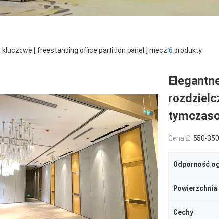
 kluczowe [ freestanding office partition panel ] mecz
6
produkty.
Elegantne
rozdziel
tymczaso
Cena £:
550-3500RMB/P
Odporność o
Powierzchnia
Cechy