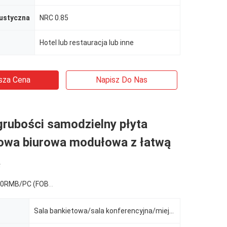
ustyczna
NRC 0.85
Hotel lub restauracja lub inne
sza Cena
Napisz Do Nas
rubości samodzielny płyta
owa biurowa modułowa z łatwą
ą
C (FOB) Tax Not Included
Sala bankietowa/sala konferencyjna/miejsce wydarzeń