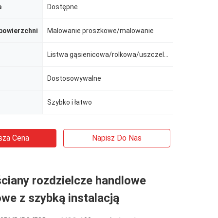
e
Dostępne
powierzchni
Malowanie proszkowe/malowanie
Listwa gąsienicowa/rolkowa/uszczelniająca
Dostosowywalne
Szybko i łatwo
sza Cena
Napisz Do Nas
ciany rozdzielcze handlowe
we z szybką instalacją