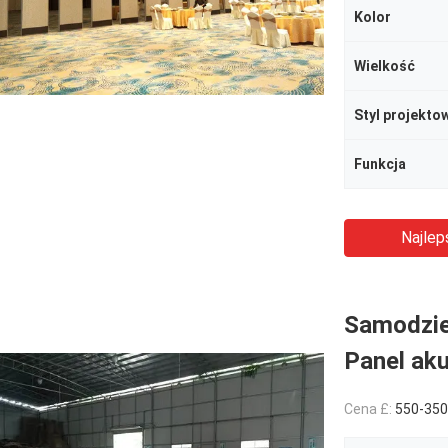
Kolor
Wielkość
Styl projekto
Funkcja
Najlep
Samodziel
Panel ak
Cena £:
550-3500RMB/P