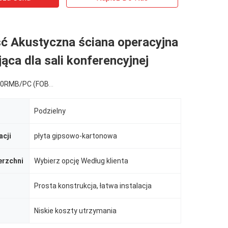
ć Akustyczna ściana operacyjna
ąca dla sali konferencyjnej
C (FOB) Tax Not Included
Podzielny
acji
płyta gipsowo-kartonowa
erzchni
Wybierz opcję Według klienta
Prosta konstrukcja, łatwa instalacja
Niskie koszty utrzymania