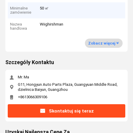
Minimalne
50 ㎡
zamówienie
Nazwa
Wiighirshman
handlowa
Zobacz więcej
Szczegóły Kontaktu
Mr. Ma
G11, Hongyun Auto Parts Plaza, Guangyuan Middle Road,
dzielnica Baiyun, Guangzhou
+8613066309106
Skontaktuj się teraz
Uzyskaj Najlepszą Cenę Za