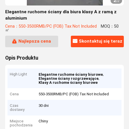
2
/
2
Elegantne ruchome ściany dla biura klasy A z ramą z
aluminium
Cena：550-3500RMB/PC (FOB) Tax Not Included
MOQ：50
㎡
Najlepsza cena
Skontaktuj się teraz
Opis Produktu
High Light
,
Elegantne ruchome ściany biurowe
,
Elegantne ściany rozgrzewające
Klasy A ruchome ściany biurowe
Cena
550-3500RMB/PC (FOB) Tax Not Included
Czas
30 dni
dostawy
Miejsce
Chiny
pochodzenia