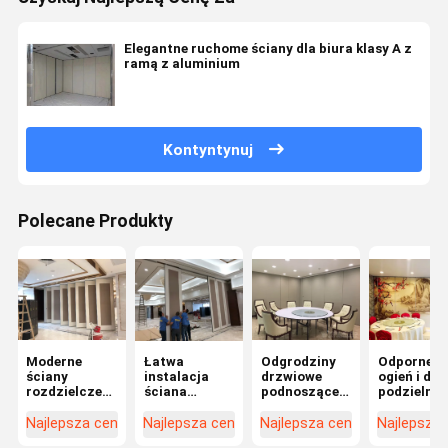
Elegantne ruchome ściany dla biura klasy A z
ramą z aluminium
Kontyntynuj
Polecane Produkty
Moderne
Łatwa
Odgrodziny
Odporne n
ściany
instalacja
drzwiowe
ogień i dźw
rozdzielcze
ściana
podnoszące
podzielnic
na
rozdzielcza
się
ścienne dl
zamówienie,
drzwiowa
sal
Najlepsza cena
Najlepsza cena
Najlepsza cena
Najlepsza
odpowiednie
ściana
konferenc